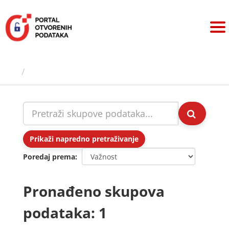
Preskoči
na
sadržaj
Skupovi podаtаkа
Prikaži napredno pretraživanje
Poredaj prema
Pronađeno skupova
podataka: 1