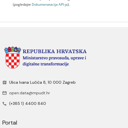
(pogledajte
Dokumenаtаcijа API-jа
).