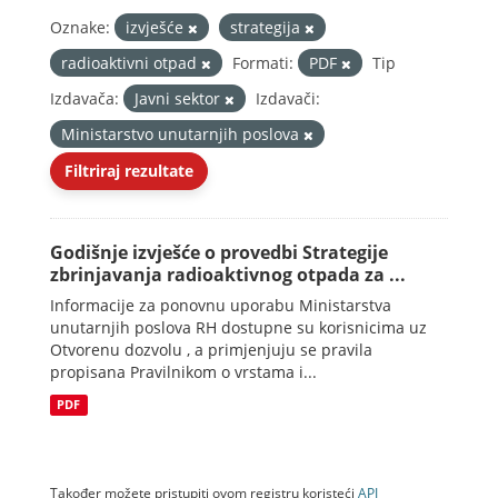
Oznake:
izvješće
strategija
radioaktivni otpad
Formati:
PDF
Tip
Izdavača:
Javni sektor
Izdavači:
Ministarstvo unutarnjih poslova
Filtriraj rezultate
Godišnje izvješće o provedbi Strategije
zbrinjavanja radioaktivnog otpada za ...
Informacije za ponovnu uporabu Ministarstva
unutarnjih poslova RH dostupne su korisnicima uz
Otvorenu dozvolu , a primjenjuju se pravila
propisana Pravilnikom o vrstama i...
PDF
Također možete pristupiti ovom registru koristeći
API