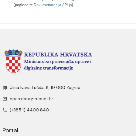
(pogledajte
Dokumenаtаcijа API-jа
).