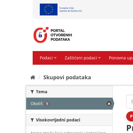
Preskoči
na
sadržaj
Skupovi podаtаkа
Tema
Okoliš
1
P
Visokovrijedni podaci
P