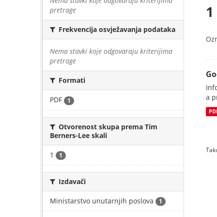
Nema stavki koje odgovaraju kriterijima
1
pretrage
Frekvencija osvježavanja podataka
Oz
Nema stavki koje odgovaraju kriterijima
pretrage
Go
Formati
Inf
a p
PDF
1
PD
Otvorenost skupa prema Tim
Berners-Lee skali
Tako
1
1
Izdavači
Ministarstvo unutarnjih poslova
1