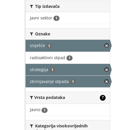
Tip izdavača
Javni sektor
1
Oznake
izvješće
1
radioaktivni otpad
1
strategija
1
zbrinjavanje otpada
1
Vrsta podataka
?
Javno
1
Kategorija visokovrijednih