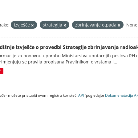
nake:
izvješće
strategija
zbrinjavanje otpada
None
dišnje izvješće o provedbi Strategije zbrinjavanja radioak
ormacije za ponovnu uporabu Ministarstva unutarnjih poslova RH d
rimjenjuju se pravila propisana Pravilnikom o vrstama i...
F
đer možete pristupiti ovom registru koristeći
API
(pogledajte
Dokumenаtаcijа AP