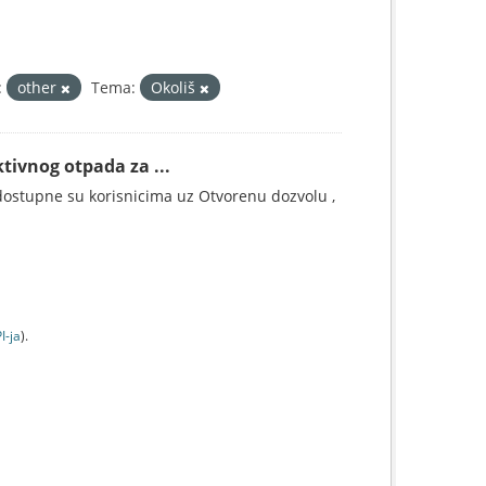
:
other
Tema:
Okoliš
tivnog otpada za ...
ostupne su korisnicima uz Otvorenu dozvolu ,
I-jа
).