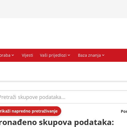
rikaži napredno pretraživanje
Po
ronađeno skupova podataka: