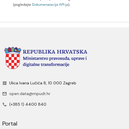
(pogledajte
Dokumenаtаcijа API-jа
).