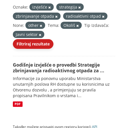
Oznake:
izvješće
strategija
zbrinjavanje otpada
radioaktivni otpad
None:
other
Tema:
Okoliš
Tip Izdavača:
Javni sektor
Filtriraj rezultate
Godišnje izvješće o provedbi Strategije
zbrinjavanja radioaktivnog otpada za ...
Informacije za ponovnu uporabu Ministarstva
unutarnjih poslova RH dostupne su korisnicima uz
Otvorenu dozvolu , a primjenjuju se pravila
propisana Pravilnikom o vrstama i...
PDF
Također možete pristupiti ovom registru koristeći
API