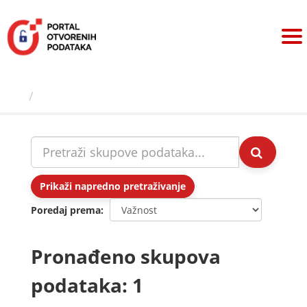
Preskoči
na
sadržaj
Skupovi podаtаkа
Prikaži napredno pretraživanje
Poredaj prema
Pronađeno skupova
podataka: 1