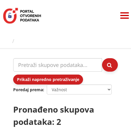
Preskoči
na
sadržaj
Skupovi podаtаkа
Prikaži napredno pretraživanje
Poredaj prema
Pronađeno skupova
podataka: 2