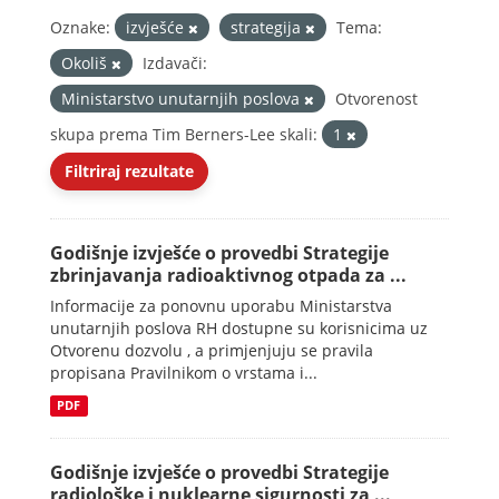
Oznake:
izvješće
strategija
Tema:
Okoliš
Izdavači:
Ministarstvo unutarnjih poslova
Otvorenost
skupa prema Tim Berners-Lee skali:
1
Filtriraj rezultate
Godišnje izvješće o provedbi Strategije
zbrinjavanja radioaktivnog otpada za ...
Informacije za ponovnu uporabu Ministarstva
unutarnjih poslova RH dostupne su korisnicima uz
Otvorenu dozvolu , a primjenjuju se pravila
propisana Pravilnikom o vrstama i...
PDF
Godišnje izvješće o provedbi Strategije
radiološke i nuklearne sigurnosti za ...