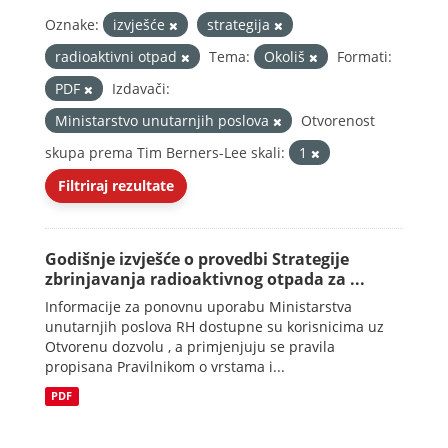
Oznake:
izvješće
strategija
radioaktivni otpad
Tema:
Okoliš
Formati:
PDF
Izdavači:
Ministarstvo unutarnjih poslova
Otvorenost
skupa prema Tim Berners-Lee skali:
1
Filtriraj rezultate
Godišnje izvješće o provedbi Strategije
zbrinjavanja radioaktivnog otpada za ...
Informacije za ponovnu uporabu Ministarstva
unutarnjih poslova RH dostupne su korisnicima uz
Otvorenu dozvolu , a primjenjuju se pravila
propisana Pravilnikom o vrstama i...
PDF