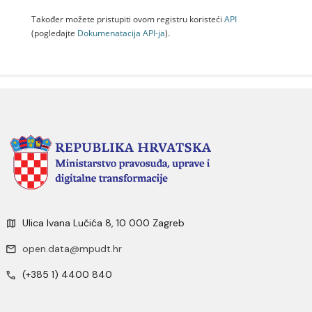
Također možete pristupiti ovom registru koristeći
API
(pogledajte
Dokumenаtаcijа API-jа
).