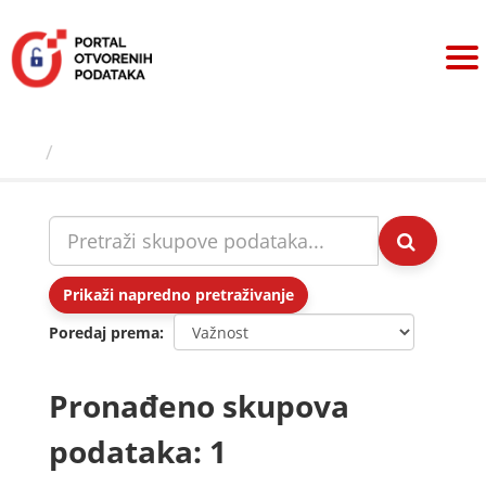
Preskoči
na
sadržaj
Skupovi podаtаkа
Prikaži napredno pretraživanje
Poredaj prema
Pronađeno skupova
podataka: 1