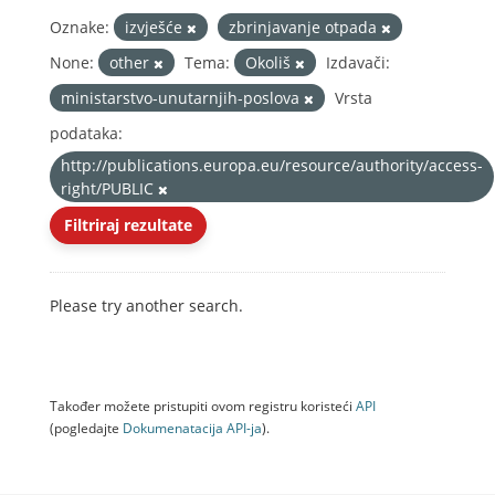
Oznake:
izvješće
zbrinjavanje otpada
None:
other
Tema:
Okoliš
Izdavači:
ministarstvo-unutarnjih-poslova
Vrsta
podataka:
http://publications.europa.eu/resource/authority/access-
right/PUBLIC
Filtriraj rezultate
Please try another search.
Također možete pristupiti ovom registru koristeći
API
(pogledajte
Dokumenаtаcijа API-jа
).