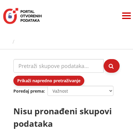
Preskoči
na
sadržaj
Skupovi podаtаkа
Prikaži napredno pretraživanje
Poredaj prema
Nisu pronađeni skupovi
podataka