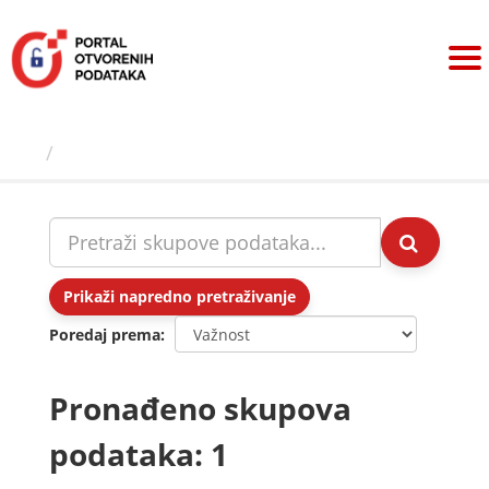
Preskoči
na
sadržaj
Skupovi podаtаkа
Prikaži napredno pretraživanje
Poredaj prema
Pronađeno skupova
podataka: 1