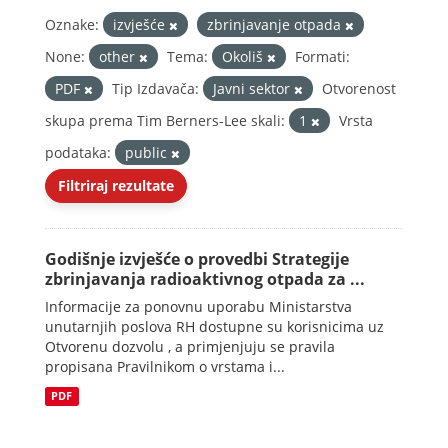
Oznake:
izvješće
zbrinjavanje otpada
None:
other
Tema:
Okoliš
Formati:
PDF
Tip Izdavača:
Javni sektor
Otvorenost
skupa prema Tim Berners-Lee skali:
1
Vrsta
podataka:
public
Filtriraj rezultate
Godišnje izvješće o provedbi Strategije
zbrinjavanja radioaktivnog otpada za ...
Informacije za ponovnu uporabu Ministarstva
unutarnjih poslova RH dostupne su korisnicima uz
Otvorenu dozvolu , a primjenjuju se pravila
propisana Pravilnikom o vrstama i...
PDF