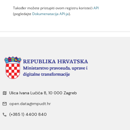
Također možete pristupiti ovom registru koristeći
API
(pogledajte
Dokumenаtаcijа API-jа
).