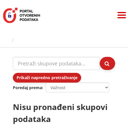
Preskoči
na
sadržaj
Skupovi podаtаkа
Prikaži napredno pretraživanje
Poredaj prema
Nisu pronađeni skupovi
podataka