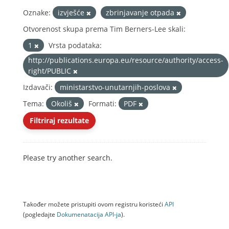
Oznake:
izvješće
zbrinjavanje otpada
Otvorenost skupa prema Tim Berners-Lee skali:
1
Vrsta podataka:
http://publications.europa.eu/resource/authority/access-
right/PUBLIC
Izdavači:
ministarstvo-unutarnjih-poslova
Tema:
Okoliš
Formati:
PDF
Filtriraj rezultate
Please try another search.
Također možete pristupiti ovom registru koristeći
API
(pogledajte
Dokumenаtаcijа API-jа
).