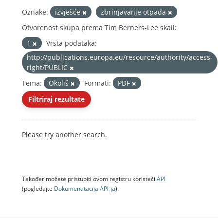
Oznake:
izvješće
zbrinjavanje otpada
Otvorenost skupa prema Tim Berners-Lee skali:
1
Vrsta podataka:
http://publications.europa.eu/resource/authority/access-
right/PUBLIC
Tema:
Okoliš
Formati:
PDF
Filtriraj rezultate
Please try another search.
Također možete pristupiti ovom registru koristeći
API
(pogledajte
Dokumenаtаcijа API-jа
).