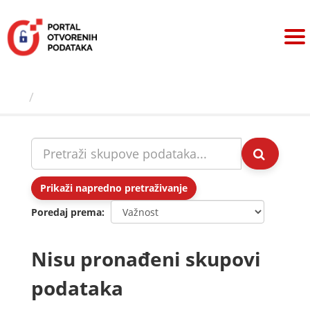
Preskoči
na
sadržaj
Skupovi podаtаkа
Prikaži napredno pretraživanje
Poredaj prema
Nisu pronađeni skupovi
podataka