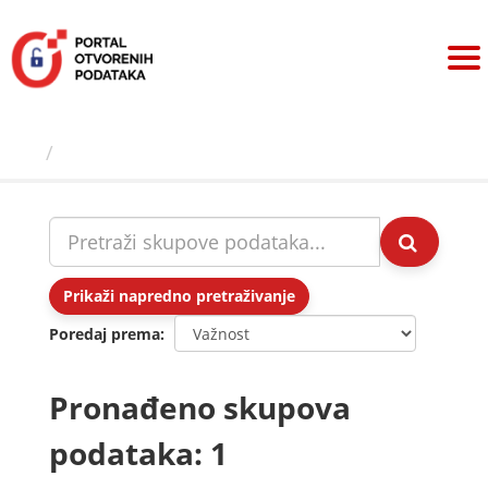
Preskoči
na
sadržaj
Skupovi podаtаkа
Prikaži napredno pretraživanje
Poredaj prema
Pronađeno skupova
podataka: 1