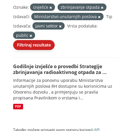
Oznake:
izvješće
zbrinjavanje otpada
Izdavači:
Ministarstvo unutarnjih poslova
Tip
Izdavača:
Javni sektor
Vrsta podataka:
public
Filtriraj rezultate
Godišnje izvješće o provedbi Strategije
zbrinjavanja radioaktivnog otpada za ...
Informacije za ponovnu uporabu Ministarstva
unutarnjih poslova RH dostupne su korisnicima uz
Otvorenu dozvolu , a primjenjuju se pravila
propisana Pravilnikom o vrstama i...
PDF
Također možete pristupiti ovom registru koristeći
API