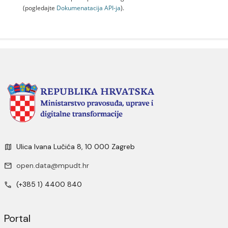
(pogledajte
Dokumenаtаcijа API-jа
).