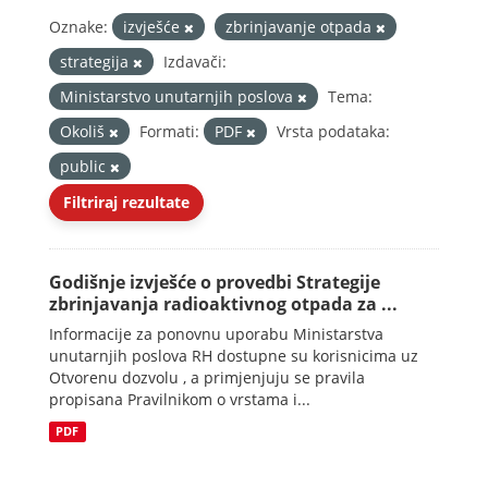
Oznake:
izvješće
zbrinjavanje otpada
strategija
Izdavači:
Ministarstvo unutarnjih poslova
Tema:
Okoliš
Formati:
PDF
Vrsta podataka:
public
Filtriraj rezultate
Godišnje izvješće o provedbi Strategije
zbrinjavanja radioaktivnog otpada za ...
Informacije za ponovnu uporabu Ministarstva
unutarnjih poslova RH dostupne su korisnicima uz
Otvorenu dozvolu , a primjenjuju se pravila
propisana Pravilnikom o vrstama i...
PDF