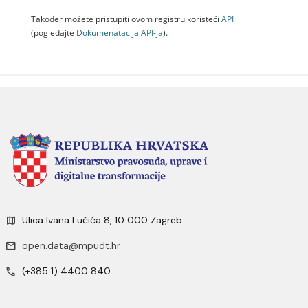
Također možete pristupiti ovom registru koristeći
API
(pogledajte
Dokumenаtаcijа API-jа
).