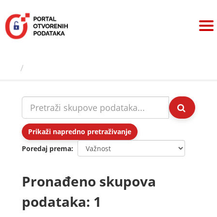
Preskoči
na
sadržaj
Skupovi podаtаkа
Prikaži napredno pretraživanje
Poredaj prema
Pronađeno skupova
podataka: 1