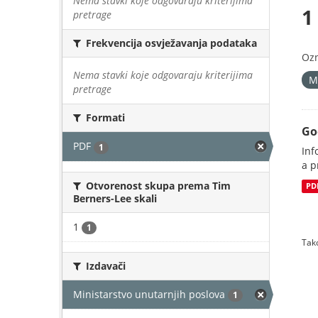
Nema stavki koje odgovaraju kriterijima
1
pretrage
Frekvencija osvježavanja podataka
Oz
Nema stavki koje odgovaraju kriterijima
M
pretrage
Formati
Go
PDF
1
Inf
a p
Otvorenost skupa prema Tim
PD
Berners-Lee skali
1
1
Tako
Izdavači
Ministarstvo unutarnjih poslova
1