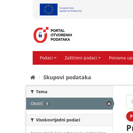
Preskoči
na
sadržaj
Skupovi podаtаkа
Tema
Okoliš
1
P
Visokovrijedni podaci
P