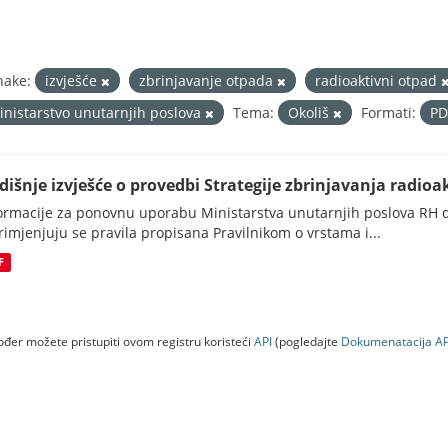
nake:
izvješće
zbrinjavanje otpada
radioaktivni otpad
inistarstvo unutarnjih poslova
Tema:
Okoliš
Formati:
P
dišnje izvješće o provedbi Strategije zbrinjavanja radioak
ormacije za ponovnu uporabu Ministarstva unutarnjih poslova RH d
rimjenjuju se pravila propisana Pravilnikom o vrstama i...
F
đer možete pristupiti ovom registru koristeći
API
(pogledajte
Dokumenаtаcijа AP