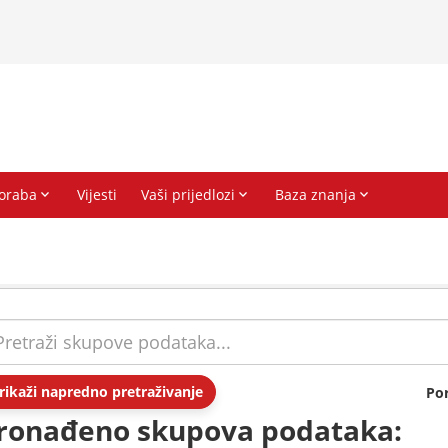
rikaži napredno pretraživanje
Po
ronađeno skupova podataka: