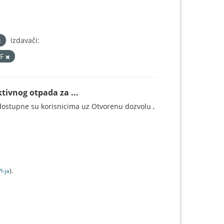
Izdavači:
DF
tivnog otpada za ...
ostupne su korisnicima uz Otvorenu dozvolu ,
I-jа
).