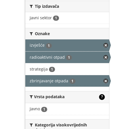
Tip izdavača
Javni sektor
1
Oznake
izvješće
1
radioaktivni otpad
1
strategija
1
zbrinjavanje otpada
1
Vrsta podataka
?
Javno
1
Kategorija visokovrijednih