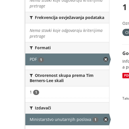
Nema stavki koje odgovaraju kriterijima
1
pretrage
Frekvencija osvježavanja podataka
Oz
Nema stavki koje odgovaraju kriterijima
O
pretrage
Formati
Go
PDF
1
Inf
a p
Otvorenost skupa prema Tim
PD
Berners-Lee skali
1
1
Tako
Izdavači
Ministarstvo unutarnjih poslova
1