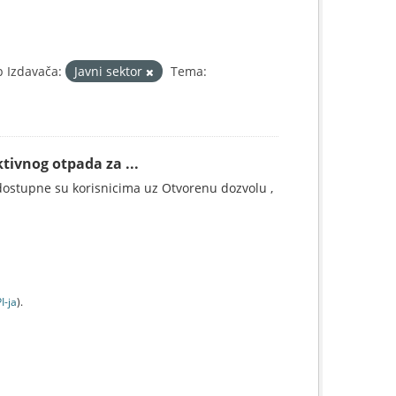
p Izdavača:
Javni sektor
Tema:
tivnog otpada za ...
ostupne su korisnicima uz Otvorenu dozvolu ,
I-jа
).