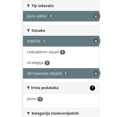
Tip izdavača
Javni sektor
1
Oznake
izvješće
1
radioaktivni otpad
1
strategija
1
zbrinjavanje otpada
1
Vrsta podataka
?
Javno
1
Kategorija visokovrijednih