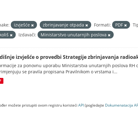
nake:
izvješće
zbrinjavanje otpada
Formati:
PDF
Ti
koliš
Izdavači:
Ministarstvo unutarnjih poslova
dišnje izvješće o provedbi Strategije zbrinjavanja radioak
ormacije za ponovnu uporabu Ministarstva unutarnjih poslova RH d
rimjenjuju se pravila propisana Pravilnikom o vrstama i...
F
đer možete pristupiti ovom registru koristeći
API
(pogledajte
Dokumenаtаcijа AP