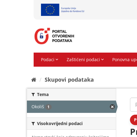
Preskoči
na
sadržaj
Skupovi podаtаkа
Tema
Okoliš
1
P
Visokovrijedni podaci
P