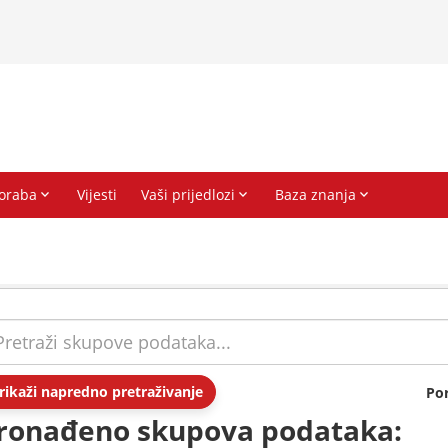
rikaži napredno pretraživanje
Po
ronađeno skupova podataka: