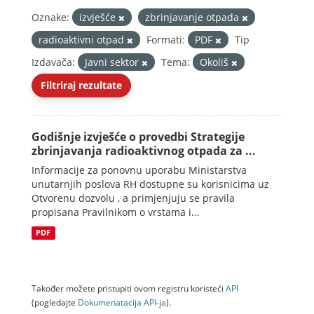
Oznake:
izvješće
zbrinjavanje otpada
radioaktivni otpad
Formati:
PDF
Tip
Izdavača:
Javni sektor
Tema:
Okoliš
Filtriraj rezultate
Godišnje izvješće o provedbi Strategije
zbrinjavanja radioaktivnog otpada za ...
Informacije za ponovnu uporabu Ministarstva
unutarnjih poslova RH dostupne su korisnicima uz
Otvorenu dozvolu , a primjenjuju se pravila
propisana Pravilnikom o vrstama i...
PDF
Također možete pristupiti ovom registru koristeći
API
(pogledajte
Dokumenаtаcijа API-jа
).