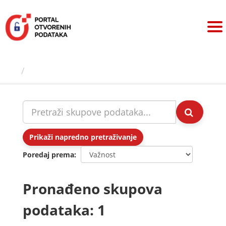
Preskoči
na
sadržaj
Skupovi podаtаkа
Prikaži napredno pretraživanje
Poredaj prema
Pronađeno skupova
podataka: 1