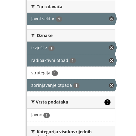
Tip izdavača
Javni sektor
1
Oznake
izvješće
1
radioaktivni otpad
1
strategija
1
zbrinjavanje otpada
1
Vrsta podataka
?
Javno
1
Kategorija visokovrijednih