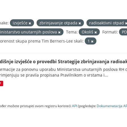
nake:
izvješće
zbrinjavanje otpada
radioaktivni otpad
inistarstvo unutarnjih poslova
Tema:
Okoliš
Formati:
P
orenost skupa prema Tim Berners-Lee skali:
1
dišnje izvješće o provedbi Strategije zbrinjavanja radioak
ormacije za ponovnu uporabu Ministarstva unutarnjih poslova RH d
rimjenjuju se pravila propisana Pravilnikom o vrstama i...
F
đer možete pristupiti ovom registru koristeći
API
(pogledajte
Dokumenаtаcijа AP