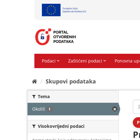
Preskoči
na
sadržaj
Skupovi podаtаkа
Tema
Okoliš
1
P
Visokovrijedni podaci
P