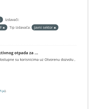
Izdavači:
DF
Tip Izdavača:
Javni sektor
tivnog otpada za ...
ostupne su korisnicima uz Otvorenu dozvolu ,
I-jа
).