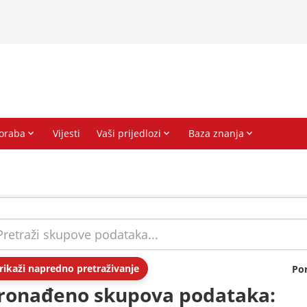
rikaži napredno pretraživanje
Po
ronađeno skupova podataka: