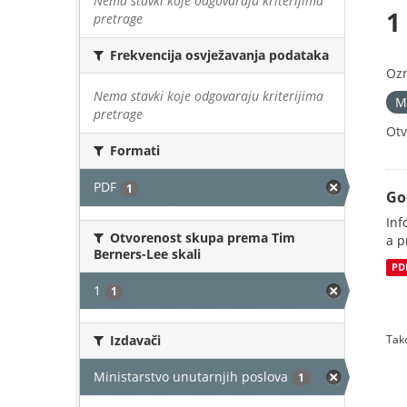
Nema stavki koje odgovaraju kriterijima
1
pretrage
Frekvencija osvježavanja podataka
Oz
Nema stavki koje odgovaraju kriterijima
M
pretrage
Otv
Formati
PDF
1
Go
Inf
Otvorenost skupa prema Tim
a p
Berners-Lee skali
PD
1
1
Izdavači
Tako
Ministarstvo unutarnjih poslova
1