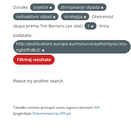
Oznake:
izvješće
zbrinjavanje otpada
radioaktivni otpad
strategija
Otvorenost
skupa prema Tim Berners-Lee skali:
1
Vrsta
podataka:
http://publications.europa.eu/resource/authority/access-
right/PUBLIC
Filtriraj rezultate
Please try another search.
Također možete pristupiti ovom registru koristeći
API
(pogledajte
Dokumenаtаcijа API-jа
).