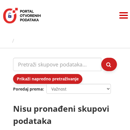
Preskoči
na
sadržaj
Skupovi podаtаkа
Prikaži napredno pretraživanje
Poredaj prema
Nisu pronađeni skupovi
podataka