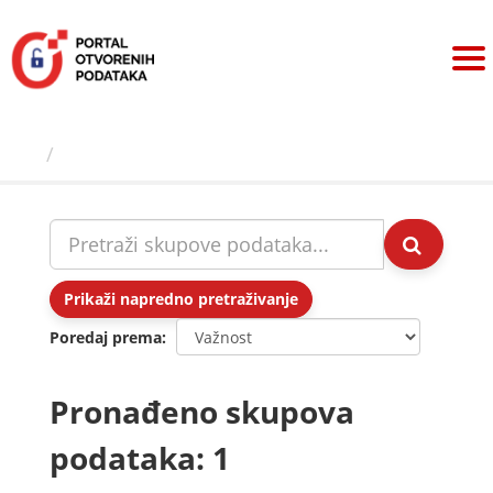
Preskoči
na
sadržaj
Skupovi podаtаkа
Prikaži napredno pretraživanje
Poredaj prema
Pronađeno skupova
podataka: 1