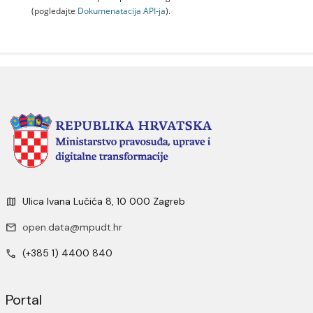
(pogledajte
Dokumenаtаcijа API-jа
).