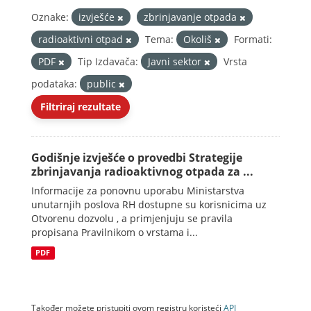
Oznake:
izvješće
zbrinjavanje otpada
radioaktivni otpad
Tema:
Okoliš
Formati:
PDF
Tip Izdavača:
Javni sektor
Vrsta
podataka:
public
Filtriraj rezultate
Godišnje izvješće o provedbi Strategije
zbrinjavanja radioaktivnog otpada za ...
Informacije za ponovnu uporabu Ministarstva
unutarnjih poslova RH dostupne su korisnicima uz
Otvorenu dozvolu , a primjenjuju se pravila
propisana Pravilnikom o vrstama i...
PDF
Također možete pristupiti ovom registru koristeći
API