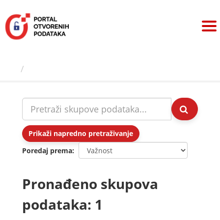
Preskoči
na
sadržaj
Skupovi podаtаkа
Prikaži napredno pretraživanje
Poredaj prema
Pronađeno skupova
podataka: 1