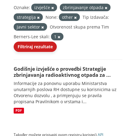
Oznake:
izvješće
zbrinjavanje otpada
strategija
None:
other
Tip Izdavača:
Javni sektor
Otvorenost skupa prema Tim
Berners-Lee skali:
1
Filtriraj rezultate
Godišnje izvješće o provedbi Strategije
zbrinjavanja radioaktivnog otpada za ...
Informacije za ponovnu uporabu Ministarstva
unutarnjih poslova RH dostupne su korisnicima uz
Otvorenu dozvolu , a primjenjuju se pravila
propisana Pravilnikom o vrstama i...
PDF
Također možete pristupiti ovom registru koristeći
API