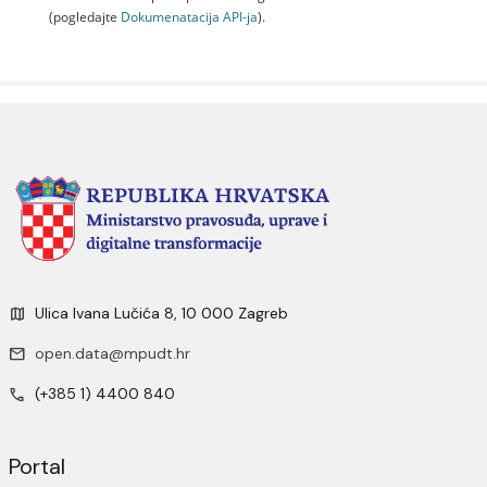
(pogledajte
Dokumenаtаcijа API-jа
).