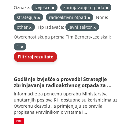
Oznake:
izvješće
zbrinjavanje otpada
strategija
radioaktivni otpad
None:
other
Tip Izdavača:
Javni sektor
Otvorenost skupa prema Tim Berners-Lee skali:
1
Filtriraj rezultate
Godišnje izvješće o provedbi Strategije
zbrinjavanja radioaktivnog otpada za ...
Informacije za ponovnu uporabu Ministarstva
unutarnjih poslova RH dostupne su korisnicima uz
Otvorenu dozvolu , a primjenjuju se pravila
propisana Pravilnikom o vrstama i...
PDF