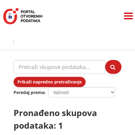
Preskoči
na
sadržaj
Skupovi podаtаkа
Prikaži napredno pretraživanje
Poredaj prema
Pronađeno skupova
podataka: 1