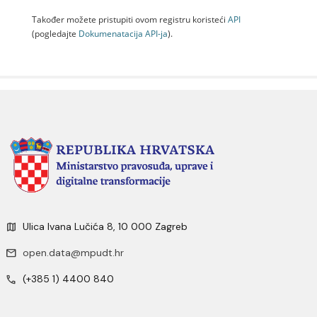
Također možete pristupiti ovom registru koristeći
API
(pogledajte
Dokumenаtаcijа API-jа
).