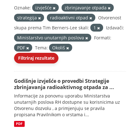
Oznake:
izvješće
zbrinjavanje otpada
strategija
radioaktivni otpad
Otvorenost
skupa prema Tim Berners-Lee skali:
1
Izdavači:
Ministarstvo unutarnjih poslova
Formati:
PDF
Tema:
Okoliš
Filtriraj rezultate
Godišnje izvješće o provedbi Strategije
zbrinjavanja radioaktivnog otpada za ...
Informacije za ponovnu uporabu Ministarstva
unutarnjih poslova RH dostupne su korisnicima uz
Otvorenu dozvolu , a primjenjuju se pravila
propisana Pravilnikom o vrstama i...
PDF