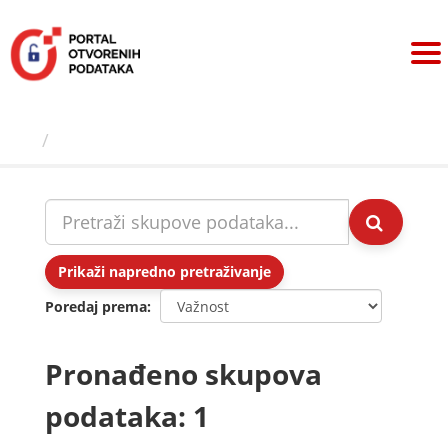
Preskoči
na
sadržaj
Skupovi podаtаkа
Prikaži napredno pretraživanje
Poredaj prema
Pronađeno skupova
podataka: 1