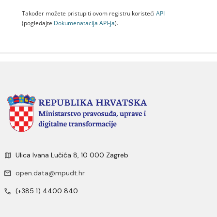
Također možete pristupiti ovom registru koristeći
API
(pogledajte
Dokumenаtаcijа API-jа
).