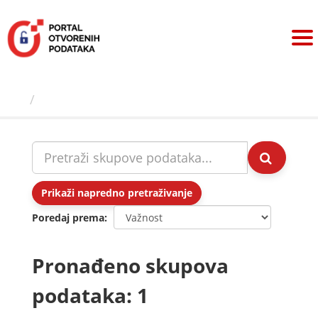
Preskoči
na
sadržaj
Skupovi podаtаkа
Prikaži napredno pretraživanje
Poredaj prema
Pronađeno skupova
podataka: 1