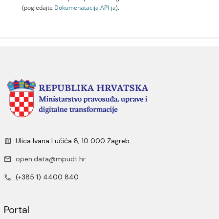
(pogledajte
Dokumenаtаcijа API-jа
).