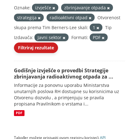
Oznake:
izvješće
zbrinjavanje otpada
strategija
radioaktivni otpad
Otvorenost
skupa prema Tim Berners-Lee skali:
1
Tip
Izdavača:
Javni sektor
Formati:
PDF
Filtriraj rezultate
Godišnje izvješće o provedbi Strategije
zbrinjavanja radioaktivnog otpada za ...
Informacije za ponovnu uporabu Ministarstva
unutarnjih poslova RH dostupne su korisnicima uz
Otvorenu dozvolu , a primjenjuju se pravila
propisana Pravilnikom o vrstama i...
PDF
Također možete pristupiti ovom registru koristeći
API