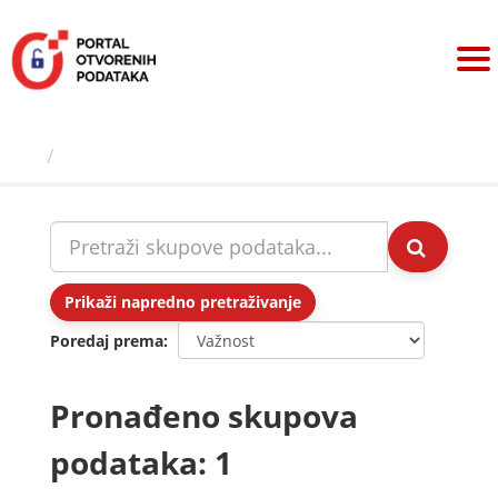
Preskoči
na
sadržaj
Skupovi podаtаkа
Prikaži napredno pretraživanje
Poredaj prema
Pronađeno skupova
podataka: 1