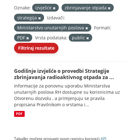
Oznake:
izvješće
zbrinjavanje otpada
strategija
Izdavači:
Ministarstvo unutarnjih poslova
Formati:
PDF
Vrsta podataka:
public
Filtriraj rezultate
Godišnje izvješće o provedbi Strategije
zbrinjavanja radioaktivnog otpada za ...
Informacije za ponovnu uporabu Ministarstva
unutarnjih poslova RH dostupne su korisnicima uz
Otvorenu dozvolu , a primjenjuju se pravila
propisana Pravilnikom o vrstama i...
PDF
Također možete pristupiti ovom registru koristeći
API