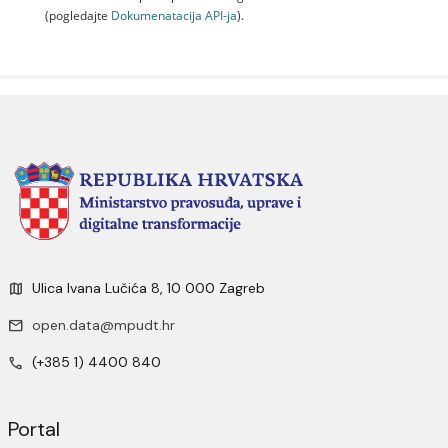
(pogledajte
Dokumenаtаcijа API-jа
).