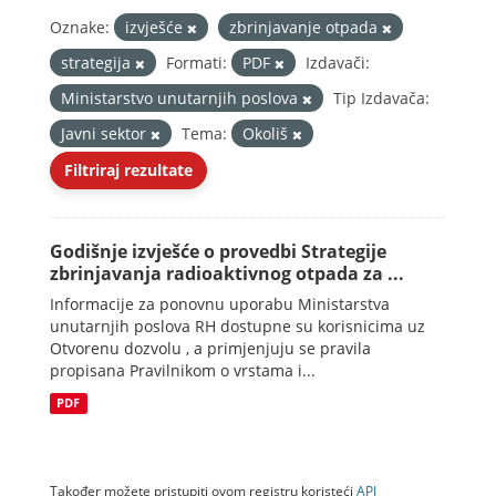
Oznake:
izvješće
zbrinjavanje otpada
strategija
Formati:
PDF
Izdavači:
Ministarstvo unutarnjih poslova
Tip Izdavača:
Javni sektor
Tema:
Okoliš
Filtriraj rezultate
Godišnje izvješće o provedbi Strategije
zbrinjavanja radioaktivnog otpada za ...
Informacije za ponovnu uporabu Ministarstva
unutarnjih poslova RH dostupne su korisnicima uz
Otvorenu dozvolu , a primjenjuju se pravila
propisana Pravilnikom o vrstama i...
PDF
Također možete pristupiti ovom registru koristeći
API