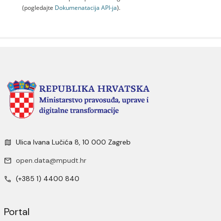
(pogledajte
Dokumenаtаcijа API-jа
).