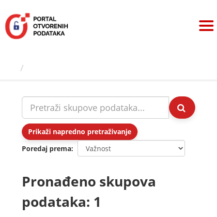
Preskoči
na
sadržaj
Skupovi podаtаkа
Prikaži napredno pretraživanje
Poredaj prema
Pronađeno skupova
podataka: 1