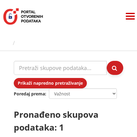
Preskoči
na
sadržaj
Skupovi podаtаkа
Prikaži napredno pretraživanje
Poredaj prema
Pronađeno skupova
podataka: 1