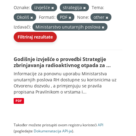
Oznake:
izvješće
strategija
Tema:
Okoliš
Formati:
PDF
None:
other
Izdavači:
Ministarstvo unutarnjih poslova
Filtriraj rezultate
Godišnje izvješće o provedbi Strategije
zbrinjavanja radioaktivnog otpada za ...
Informacije za ponovnu uporabu Ministarstva
unutarnjih poslova RH dostupne su korisnicima uz
Otvorenu dozvolu , a primjenjuju se pravila
propisana Pravilnikom o vrstama i...
PDF
Također možete pristupiti ovom registru koristeći
API
(pogledajte
Dokumenаtаcijа API-jа
).