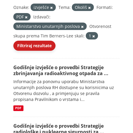
Oznake:
izvješće
Tema:
Okoliš
Formati:
PDF
Izdavači:
Ministarstvo unutarnjih poslova
Otvorenost
skupa prema Tim Berners-Lee skali:
1
Filtriraj rezultate
Godišnje izvješće o provedbi Strategije
zbrinjavanja radioaktivnog otpada za ...
Informacije za ponovnu uporabu Ministarstva
unutarnjih poslova RH dostupne su korisnicima uz
Otvorenu dozvolu , a primjenjuju se pravila
propisana Pravilnikom o vrstama i...
PDF
Godišnje izvješće o provedbi Strategije
radiološke i nuklearne sigurnosti za ...