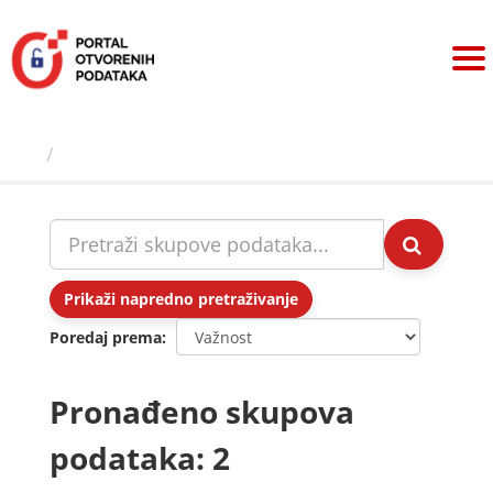
Preskoči
na
sadržaj
Skupovi podаtаkа
Prikaži napredno pretraživanje
Poredaj prema
Pronađeno skupova
podataka: 2