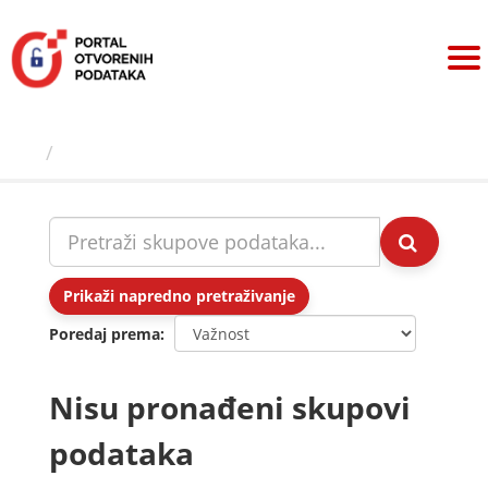
Preskoči
na
sadržaj
Skupovi podаtаkа
Prikaži napredno pretraživanje
Poredaj prema
Nisu pronađeni skupovi
podataka