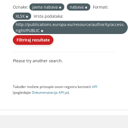
Oznake:
javna nabava
nabava
Formati:
XLSX
Vrsta podataka:
http://publications.europa.eu/resource/authority/access-
right/PUBLIC
Filtriraj rezultate
Please try another search.
Također možete pristupiti ovom registru koristeći
API
(pogledajte
Dokumenаtаcijа API-jа
).