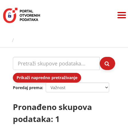
Preskoči
na
sadržaj
Skupovi podаtаkа
Prikaži napredno pretraživanje
Poredaj prema
Pronađeno skupova
podataka: 1