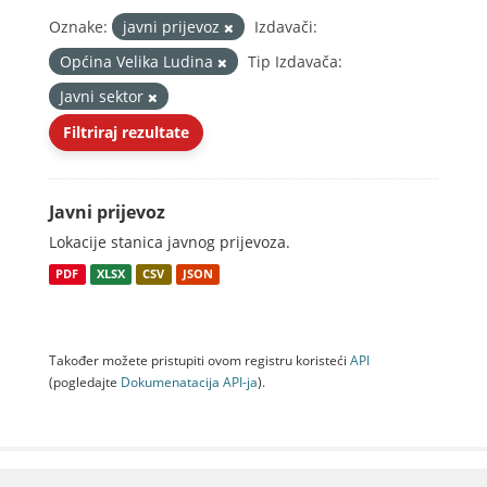
Oznake:
javni prijevoz
Izdavači:
Općina Velika Ludina
Tip Izdavača:
Javni sektor
Filtriraj rezultate
Javni prijevoz
Lokacije stanica javnog prijevoza.
PDF
XLSX
CSV
JSON
Također možete pristupiti ovom registru koristeći
API
(pogledajte
Dokumenаtаcijа API-jа
).