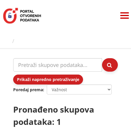
Preskoči
na
sadržaj
Skupovi podаtаkа
Prikaži napredno pretraživanje
Poredaj prema
Pronađeno skupova
podataka: 1