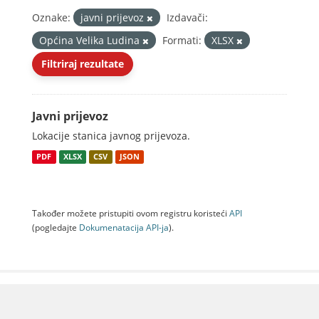
Oznake:
javni prijevoz
Izdavači:
Općina Velika Ludina
Formati:
XLSX
Filtriraj rezultate
Javni prijevoz
Lokacije stanica javnog prijevoza.
PDF
XLSX
CSV
JSON
Također možete pristupiti ovom registru koristeći
API
(pogledajte
Dokumenаtаcijа API-jа
).