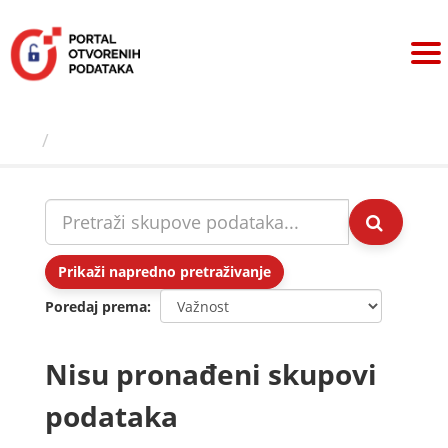
Preskoči
na
sadržaj
Skupovi podаtаkа
Prikaži napredno pretraživanje
Poredaj prema
Nisu pronađeni skupovi
podataka