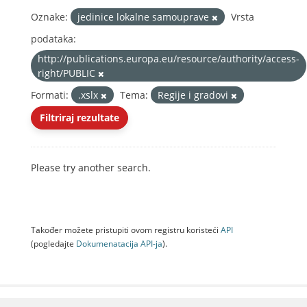
Oznake:
jedinice lokalne samouprave
Vrsta
podataka:
http://publications.europa.eu/resource/authority/access-
right/PUBLIC
Formati:
.xslx
Tema:
Regije i gradovi
Filtriraj rezultate
Please try another search.
Također možete pristupiti ovom registru koristeći
API
(pogledajte
Dokumenаtаcijа API-jа
).