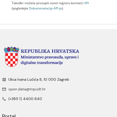
Također možete pristupiti ovom registru koristeći
API
(pogledajte
Dokumenаtаcijа API-jа
).