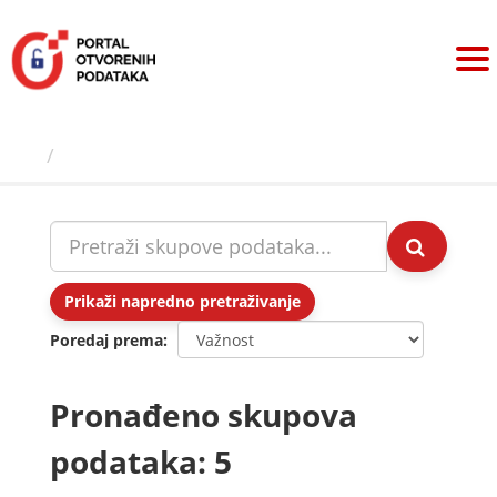
Preskoči
na
sadržaj
Skupovi podаtаkа
Prikaži napredno pretraživanje
Poredaj prema
Pronađeno skupova
podataka: 5