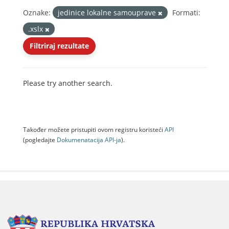
Oznake:
jedinice lokalne samouprave
Formati:
.xslx
Filtriraj rezultate
Please try another search.
Također možete pristupiti ovom registru koristeći
API
(pogledajte
Dokumenаtаcijа API-jа
).