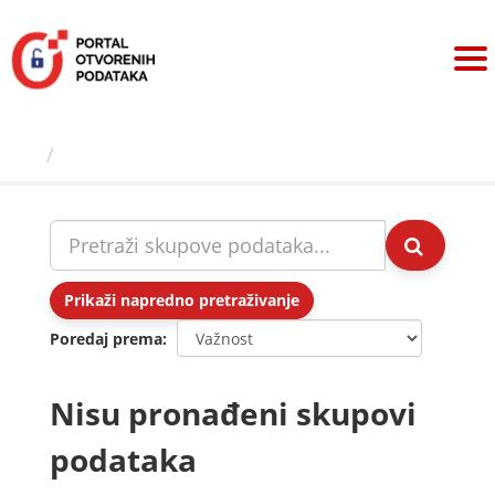
Preskoči
na
sadržaj
Skupovi podаtаkа
Prikaži napredno pretraživanje
Poredaj prema
Nisu pronađeni skupovi
podataka