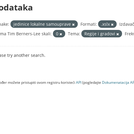
odataka
nake:
jedinice lokalne samouprave
Formati:
.xslx
Izdavač
ma Tim Berners-Lee skali:
0
Tema:
Regije i gradovi
Frek
ase try another search.
đer možete pristupiti ovom registru koristeći
API
(pogledajte
Dokumenаtаcijа AP