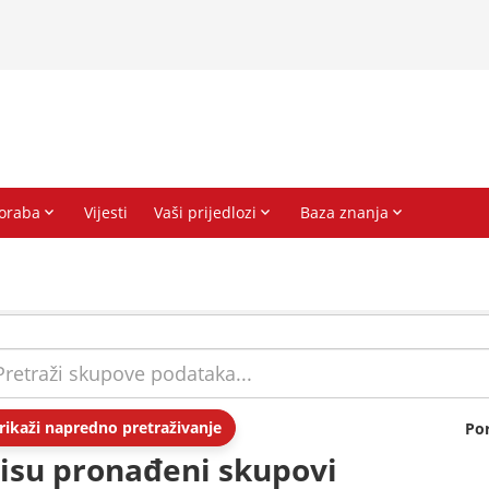
rikaži napredno pretraživanje
Po
isu pronađeni skupovi