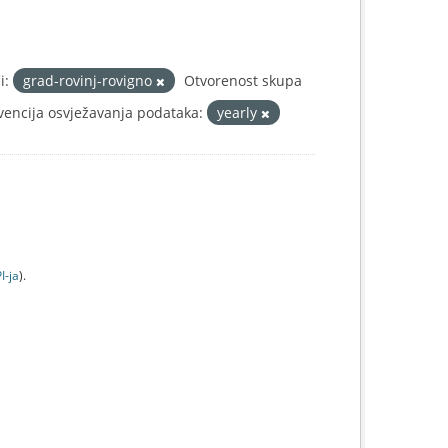
i:
grad-rovinj-rovigno
Otvorenost skupa
vencija osvježavanja podataka:
yearly
I-jа
).