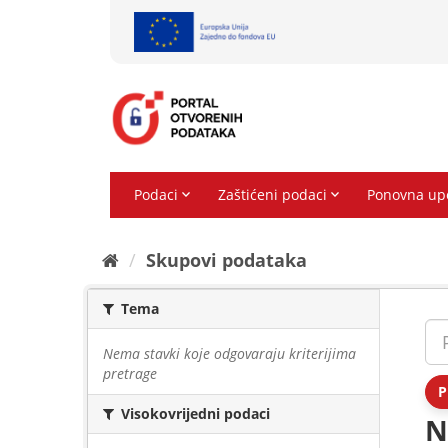
Preskoči
na
sadržaj
Skupovi podаtаkа
Tema
Nema stavki koje odgovaraju kriterijima
pretrage
P
Visokovrijedni podaci
N