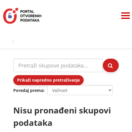
Preskoči
na
sadržaj
Skupovi podаtаkа
Prikaži napredno pretraživanje
Poredaj prema
Nisu pronađeni skupovi
podataka