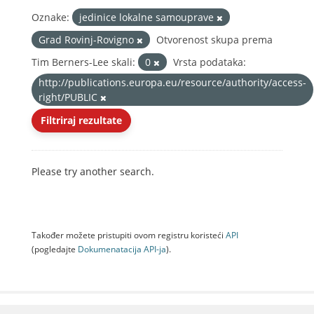
Oznake:
jedinice lokalne samouprave
Grad Rovinj-Rovigno
Otvorenost skupa prema
Tim Berners-Lee skali:
0
Vrsta podataka:
http://publications.europa.eu/resource/authority/access-
right/PUBLIC
Filtriraj rezultate
Please try another search.
Također možete pristupiti ovom registru koristeći
API
(pogledajte
Dokumenаtаcijа API-jа
).