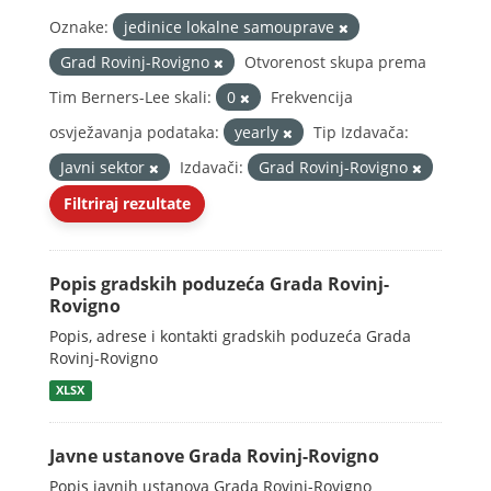
Oznake:
jedinice lokalne samouprave
Grad Rovinj-Rovigno
Otvorenost skupa prema
Tim Berners-Lee skali:
0
Frekvencija
osvježavanja podataka:
yearly
Tip Izdavača:
Javni sektor
Izdavači:
Grad Rovinj-Rovigno
Filtriraj rezultate
Popis gradskih poduzeća Grada Rovinj-
Rovigno
Popis, adrese i kontakti gradskih poduzeća Grada
Rovinj-Rovigno
XLSX
Javne ustanove Grada Rovinj-Rovigno
Popis javnih ustanova Grada Rovinj-Rovigno