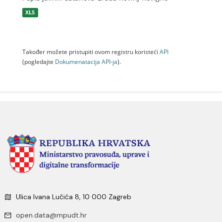
XLS
Također možete pristupiti ovom registru koristeći
API
(pogledajte
Dokumenаtаcijа API-jа
).