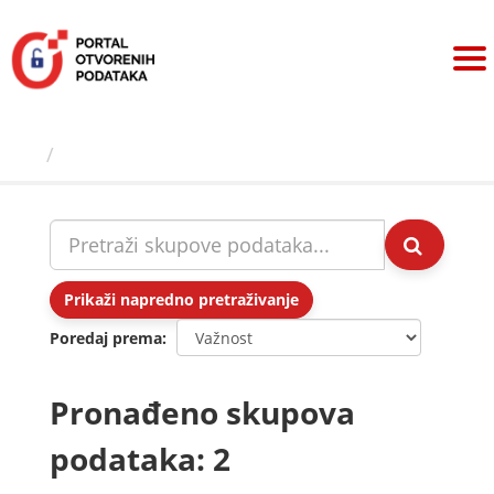
Preskoči
na
sadržaj
Skupovi podаtаkа
Prikaži napredno pretraživanje
Poredaj prema
Pronađeno skupova
podataka: 2