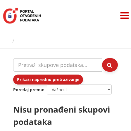
Preskoči
na
sadržaj
Skupovi podаtаkа
Prikaži napredno pretraživanje
Poredaj prema
Nisu pronađeni skupovi
podataka