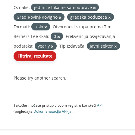
Oznake:
jedinice lokalne samouprave
Grad Rovinj-Rovigno
gradska poduzeća
Formati:
.xslx
Otvorenost skupa prema Tim
Berners-Lee skali:
0
Frekvencija osvježavanja
podataka:
yearly
Tip Izdavača:
Javni sektor
Filtriraj rezultate
Please try another search.
Također možete pristupiti ovom registru koristeći
API
(pogledajte
Dokumenаtаcijа API-jа
).