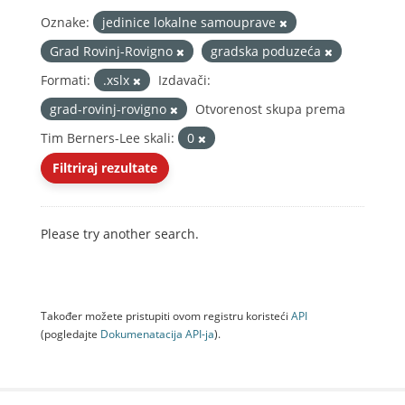
Oznake:
jedinice lokalne samouprave
Grad Rovinj-Rovigno
gradska poduzeća
Formati:
.xslx
Izdavači:
grad-rovinj-rovigno
Otvorenost skupa prema
Tim Berners-Lee skali:
0
Filtriraj rezultate
Please try another search.
Također možete pristupiti ovom registru koristeći
API
(pogledajte
Dokumenаtаcijа API-jа
).