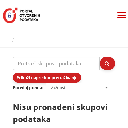
Preskoči
na
sadržaj
Skupovi podаtаkа
Prikaži napredno pretraživanje
Poredaj prema
Nisu pronađeni skupovi
podataka