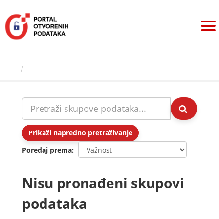
Preskoči
na
sadržaj
Skupovi podаtаkа
Prikaži napredno pretraživanje
Poredaj prema
Nisu pronađeni skupovi
podataka