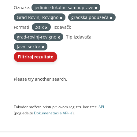
Oznake:
jedinice lokalne samouprave
Grad Rovinj-Rovigno
gradska poduzeća
Formati:
.xslx
Izdavači:
grad-rovinj-rovigno
Tip Izdavača:
Javni sektor
Filtriraj rezultate
Please try another search.
Također možete pristupiti ovom registru koristeći
API
(pogledajte
Dokumenаtаcijа API-jа
).