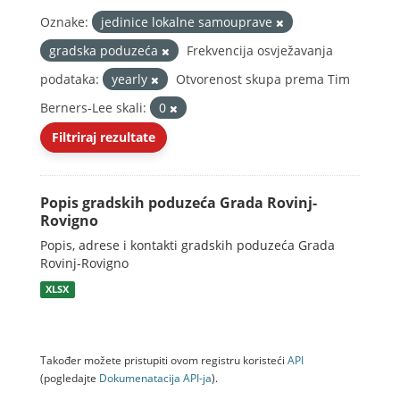
Oznake:
jedinice lokalne samouprave
gradska poduzeća
Frekvencija osvježavanja
podataka:
yearly
Otvorenost skupa prema Tim
Berners-Lee skali:
0
Filtriraj rezultate
Popis gradskih poduzeća Grada Rovinj-
Rovigno
Popis, adrese i kontakti gradskih poduzeća Grada
Rovinj-Rovigno
XLSX
Također možete pristupiti ovom registru koristeći
API
(pogledajte
Dokumenаtаcijа API-jа
).