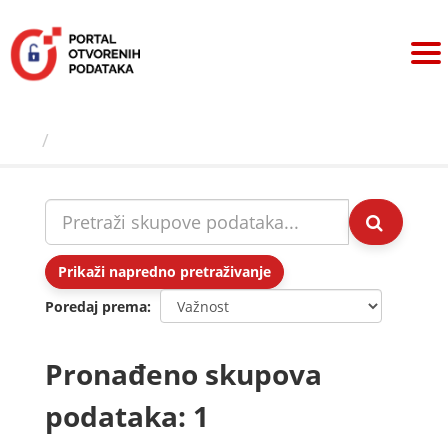
Preskoči
na
sadržaj
Skupovi podаtаkа
Prikaži napredno pretraživanje
Poredaj prema
Pronađeno skupova
podataka: 1