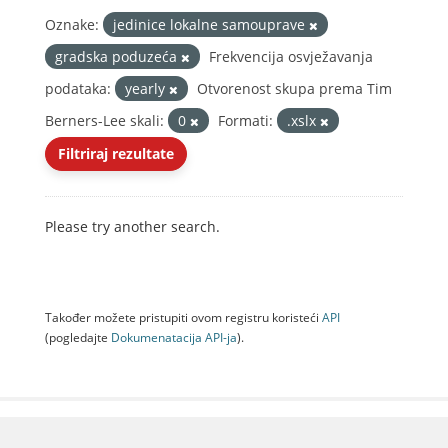
Oznake:
jedinice lokalne samouprave
gradska poduzeća
Frekvencija osvježavanja
podataka:
yearly
Otvorenost skupa prema Tim
Berners-Lee skali:
0
Formati:
.xslx
Filtriraj rezultate
Please try another search.
Također možete pristupiti ovom registru koristeći
API
(pogledajte
Dokumenаtаcijа API-jа
).