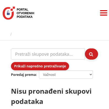
Preskoči
na
sadržaj
Skupovi podаtаkа
Prikaži napredno pretraživanje
Poredaj prema
Nisu pronađeni skupovi
podataka