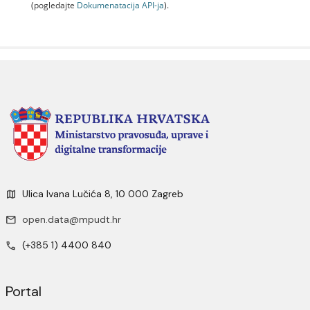
(pogledajte
Dokumenаtаcijа API-jа
).