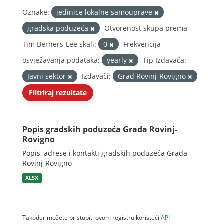
Oznake:
jedinice lokalne samouprave
gradska poduzeća
Otvorenost skupa prema
Tim Berners-Lee skali:
0
Frekvencija
osvježavanja podataka:
yearly
Tip Izdavača:
Javni sektor
Izdavači:
Grad Rovinj-Rovigno
Filtriraj rezultate
Popis gradskih poduzeća Grada Rovinj-
Rovigno
Popis, adrese i kontakti gradskih poduzeća Grada
Rovinj-Rovigno
XLSX
Također možete pristupiti ovom registru koristeći
API