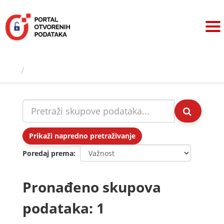
Preskoči
na
sadržaj
Skupovi podаtаkа
Prikaži napredno pretraživanje
Poredaj prema
Pronađeno skupova
podataka: 1