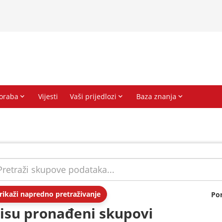
rikaži napredno pretraživanje
Po
isu pronađeni skupovi