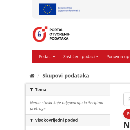
Preskoči
na
sadržaj
Skupovi podаtаkа
Tema
Nema stavki koje odgovaraju kriterijima
pretrage
P
Visokovrijedni podaci
N