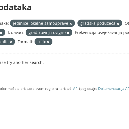
odataka
nake:
jedinice lokalne samouprave
gradska poduzeća
Ot
Izdavači:
grad-rovinj-rovigno
Frekvencija osvježavanja po
ublic
Formati:
.xslx
ase try another search.
đer možete pristupiti ovom registru koristeći
API
(pogledajte
Dokumenаtаcijа AP