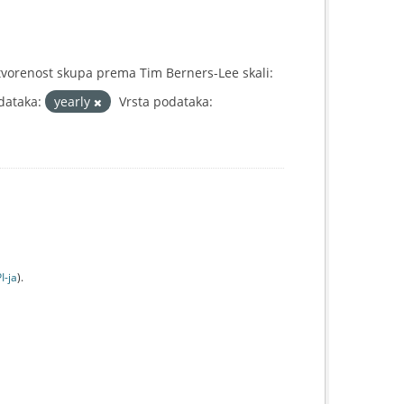
vorenost skupa prema Tim Berners-Lee skali:
dataka:
yearly
Vrsta podataka:
I-jа
).