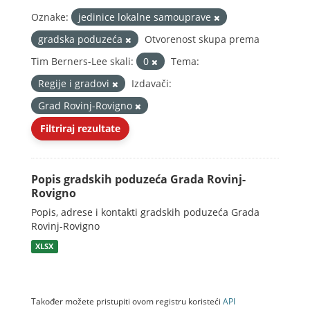
Oznake:
jedinice lokalne samouprave
gradska poduzeća
Otvorenost skupa prema
Tim Berners-Lee skali:
0
Tema:
Regije i gradovi
Izdavači:
Grad Rovinj-Rovigno
Filtriraj rezultate
Popis gradskih poduzeća Grada Rovinj-
Rovigno
Popis, adrese i kontakti gradskih poduzeća Grada
Rovinj-Rovigno
XLSX
Također možete pristupiti ovom registru koristeći
API