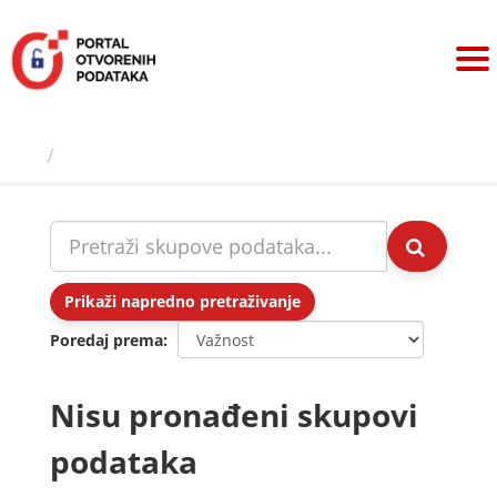
Preskoči
na
sadržaj
Skupovi podаtаkа
Prikaži napredno pretraživanje
Poredaj prema
Nisu pronađeni skupovi
podataka