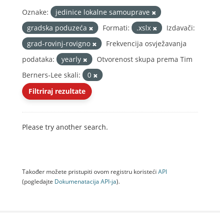
Oznake:
jedinice lokalne samouprave
gradska poduzeća
Formati:
.xslx
Izdavači:
grad-rovinj-rovigno
Frekvencija osvježavanja
podataka:
yearly
Otvorenost skupa prema Tim
Berners-Lee skali:
0
Filtriraj rezultate
Please try another search.
Također možete pristupiti ovom registru koristeći
API
(pogledajte
Dokumenаtаcijа API-jа
).