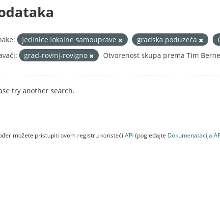
odataka
nake:
jedinice lokalne samouprave
gradska poduzeća
avači:
grad-rovinj-rovigno
Otvorenost skupa prema Tim Berner
ase try another search.
đer možete pristupiti ovom registru koristeći
API
(pogledajte
Dokumenаtаcijа AP