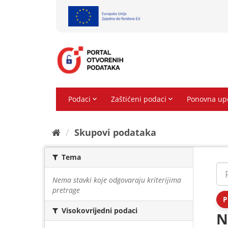
Preskoči
na
sadržaj
Skupovi podаtаkа
Tema
Nema stavki koje odgovaraju kriterijima
pretrage
P
Visokovrijedni podaci
N