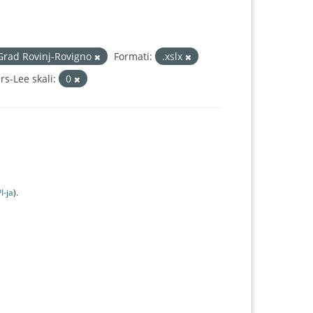
Grad Rovinj-Rovigno
Formati:
.xslx
s-Lee skali:
0
I-jа
).