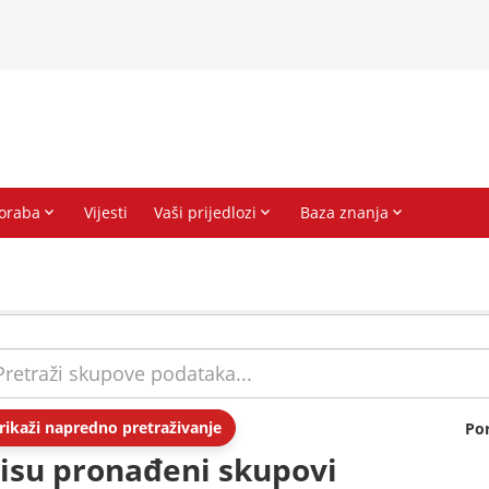
rikaži napredno pretraživanje
Po
isu pronađeni skupovi