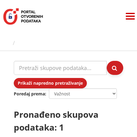
Preskoči
na
sadržaj
Skupovi podаtаkа
Prikaži napredno pretraživanje
Poredaj prema
Pronađeno skupova
podataka: 1