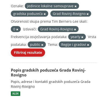
Oznake:
jedinice lokalne samouprave
gradska poduzeća
Grad Rovinj-Rovigno
Otvorenost skupa prema Tim Berners-Lee skali:
0
Izdavači:
Grad Rovinj-Rovigno
Frekvencija osvježavanja podataka:
yearly
Vrsta
podataka:
public
Tema:
Regije i gradovi
Filtriraj rezultate
Popis gradskih poduzeća Grada Rovinj-
Rovigno
Popis, adrese i kontakti gradskih poduzeća Grada
Rovinj-Rovigno
XLSX