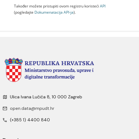
Također možete pristupiti ovom registru koristeći
API
(pogledajte
Dokumenаtаcijа API-jа
).