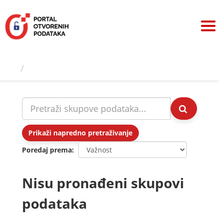
Preskoči
na
sadržaj
Skupovi podаtаkа
Prikaži napredno pretraživanje
Poredaj prema
Nisu pronađeni skupovi
podataka