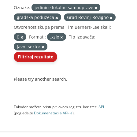
Oznake:
jedinice lokalne samouprave
gradska poduzeća
Grad Rovinj-Rovigno
Otvorenost skupa prema Tim Berners-Lee skali:
0
Formati:
.xslx
Tip Izdavača:
Javni sektor
Filtriraj rezultate
Please try another search.
Također možete pristupiti ovom registru koristeći
API
(pogledajte
Dokumenаtаcijа API-jа
).