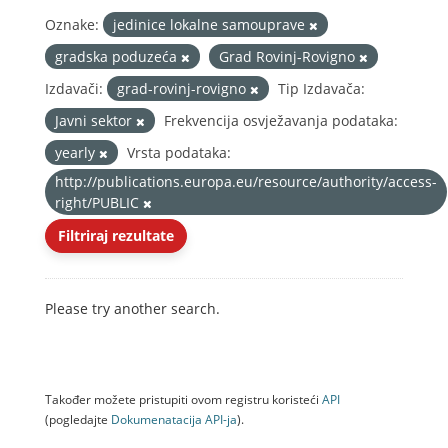
Oznake:
jedinice lokalne samouprave
gradska poduzeća
Grad Rovinj-Rovigno
Izdavači:
grad-rovinj-rovigno
Tip Izdavača:
Javni sektor
Frekvencija osvježavanja podataka:
yearly
Vrsta podataka:
http://publications.europa.eu/resource/authority/access-
right/PUBLIC
Filtriraj rezultate
Please try another search.
Također možete pristupiti ovom registru koristeći
API
(pogledajte
Dokumenаtаcijа API-jа
).