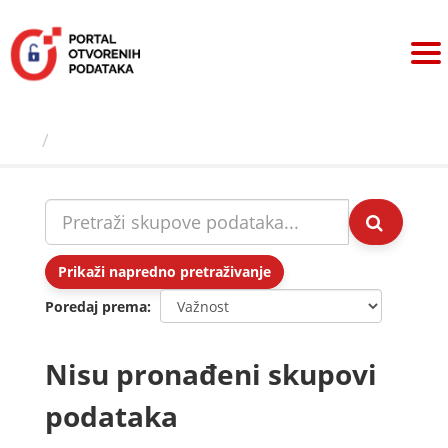
Preskoči
na
sadržaj
Skupovi podаtаkа
Prikaži napredno pretraživanje
Poredaj prema
Nisu pronađeni skupovi
podataka