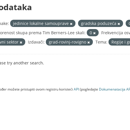
odataka
nake:
jedinice lokalne samouprave
gradska poduzeća
orenost skupa prema Tim Berners-Lee skali:
0
Frekvencija os
avni sektor
Izdavači:
grad-rovinj-rovigno
Tema:
Regije i 
ase try another search.
đer možete pristupiti ovom registru koristeći
API
(pogledajte
Dokumenаtаcijа AP