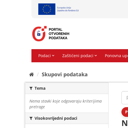
Preskoči
na
sadržaj
Skupovi podаtаkа
Tema
Nema stavki koje odgovaraju kriterijima
pretrage
P
Visokovrijedni podaci
N