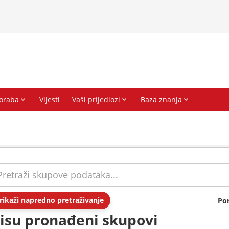
rikaži napredno pretraživanje
Po
isu pronađeni skupovi