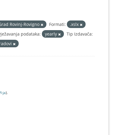
Grad Rovinj-Rovigno
Formati:
.xslx
vježavanja podataka:
yearly
Tip Izdavača:
gradovi
I-jа
).