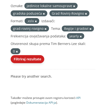
Oznake:
jedinice lokalne samouprave
gradska poduzeća
Grad Rovinj-Rovigno
Formati:
.xslx
Izdavači:
grad-rovinj-rovigno
Tema:
Regije i gradovi
Frekvencija osvježavanja podataka:
yearly
Otvorenost skupa prema Tim Berners-Lee skali:
0
Filtriraj rezultate
Please try another search.
Također možete pristupiti ovom registru koristeći
API
(pogledajte
Dokumenаtаcijа API-jа
).