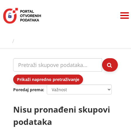
Preskoči
na
sadržaj
Skupovi podаtаkа
Prikaži napredno pretraživanje
Poredaj prema
Nisu pronađeni skupovi
podataka